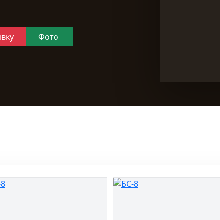
явку
Фото