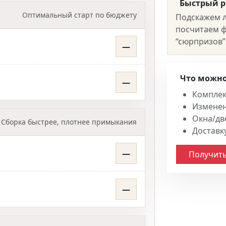
Быстрый р
Оптимальный старт по бюджету
Подскажем л
посчитаем ф
“сюрпризов”
—
Что можно
—
Комплек
Изменен
Окна/две
Сборка быстрее, плотнее примыкания
Доставку
—
Получить
—