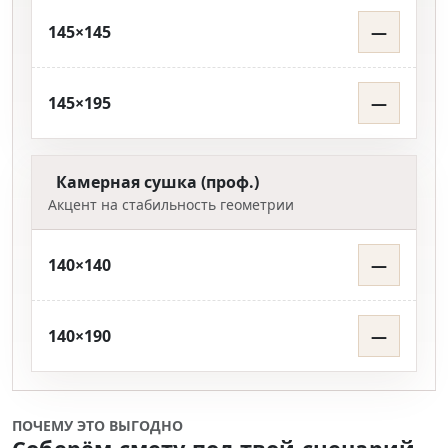
145×145
—
145×195
—
Камерная сушка (проф.)
Акцент на стабильность геометрии
140×140
—
140×190
—
ПОЧЕМУ ЭТО ВЫГОДНО