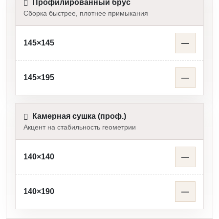
Профилированный брус
Сборка быстрее, плотнее примыкания
145×145
—
145×195
—
Камерная сушка (проф.)
Акцент на стабильность геометрии
140×140
—
140×190
—