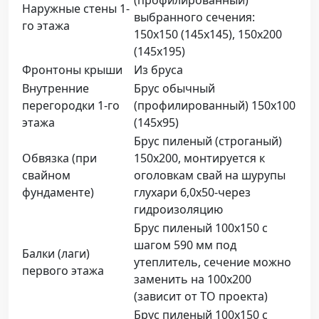
Наружные стены 1-
выбранного сечения:
го этажа
150х150 (145х145), 150х200
(145х195)
Фронтоны крыши
Из бруса
Внутренние
Брус обычный
перегородки 1-го
(профилированный) 150х100
этажа
(145х95)
Брус пиленый (строганый)
Обвязка (при
150х200, монтируется к
свайном
оголовкам свай на шурупы
фундаменте)
глухари 6,0х50-через
гидроизоляцию
Брус пиленый 100х150 с
шагом 590 мм под
Балки (лаги)
утеплитель, сечение можно
первого этажа
заменить на 100х200
(зависит от ТО проекта)
Брус пиленый 100х150 с