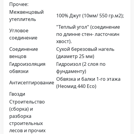
Прочее:
Межвенцовый
100% Джут (10мм/ 550 гр.м2);
утеплитель
"Теплый угол" (соединение
Угловое
по длинне стен- ласточкин
соединение
хвост).
Соединение
Сухой березовый нагель
венцов
(диаметр 25 мм)
Гидроизоляция
Гидроизол (2 слоя по
обвязки
фундаменту)
Обвязка и балки 1-го этажа
Антисептирование
(Неомид 440 Eco)
Гвозди
Строительство
(сборка) и
разборка
строительных
лесов и прочих