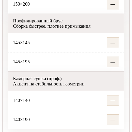
150×200
—
Профилированный брус
Сборка быстрее, плотнее примыкания
145×145
—
145×195
—
Камерная сушка (проф.)
Акцент на стабильность геометрии
140×140
—
140×190
—