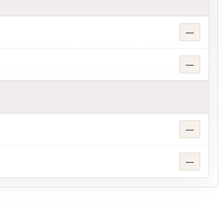
—
—
—
—