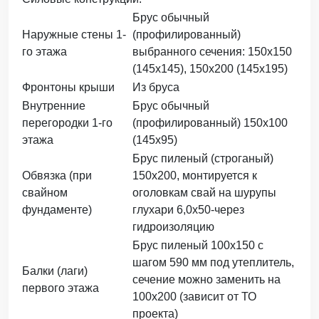
Брус обычный
Наружные стены 1-
(профилированный)
го этажа
выбранного сечения: 150х150
(145х145), 150х200 (145х195)
Фронтоны крыши
Из бруса
Внутренние
Брус обычный
перегородки 1-го
(профилированный) 150х100
этажа
(145х95)
Брус пиленый (строганый)
Обвязка (при
150х200, монтируется к
свайном
оголовкам свай на шурупы
фундаменте)
глухари 6,0х50-через
гидроизоляцию
Брус пиленый 100х150 с
шагом 590 мм под утеплитель,
Балки (лаги)
сечение можно заменить на
первого этажа
100х200 (зависит от ТО
проекта)