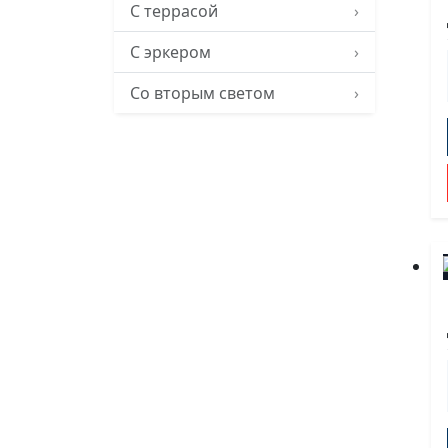
С террасой
›
С эркером
›
Со вторым светом
›