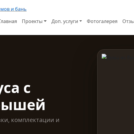
Главная
Проекты
Доп. услуги
Фотогалерея
Отз
са с
рышей
вки, комплектации и