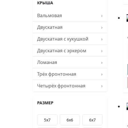
КРЫША
Вальмовая
›
Двускатная
›
Двускатная с кукушкой
›
Двускатная с эркером
›
Ломаная
›
Трёх фронтонная
›
Четырёх фронтонная
›
РАЗМЕР
5x7
6х6
6х7