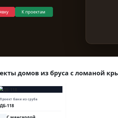
явку
К проектам
екты домов из бруса с ломаной к
Проект бани из сруба
ДБ-118
С мансардой