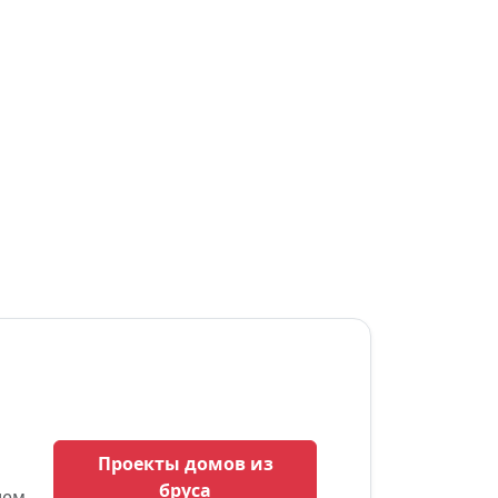
Проекты домов из
бруса
ием