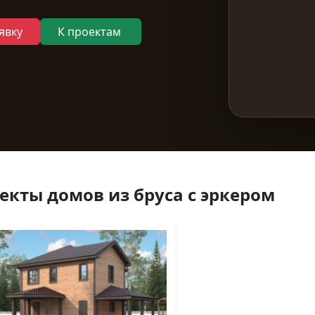
явку
К проектам
екты домов из бруса с эркером