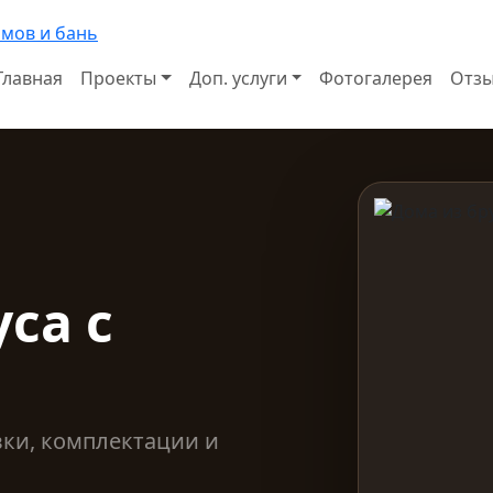
Главная
Проекты
Доп. услуги
Фотогалерея
Отз
са с
вки, комплектации и