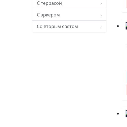
С террасой
›
С эркером
›
Со вторым светом
›