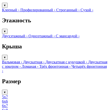
▾
Клееный
›
Профилированный
›
Строганный
›
Сухой
›
Этажность
▾
Двухэтажный
›
Одноэтажный
›
С мансардой
›
Крыша
▾
Вальмовая
›
Двускатная
›
Двускатная с кукушкой
›
Двускатная
с эркером
›
Ломаная
›
Трёх фронтонная
›
Четырёх фронтонная
›
Размер
▾
5x7
6х6
6х7