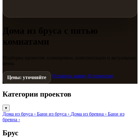
Дома из бруса с пятью
комнатами
Подборка проектов: планировки, комплектации и актуальные
цены.
Оставить заявку
К проектам
Цены: уточняйте
Категории проектов
▾
Дома из бруса
›
Бани из бруса
›
Дома из бревна
›
Бани из
бревна
›
Брус