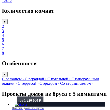
12х12
Количество комнат
▾
2
3
4
5
6
7
8
Особенности
▾
С балконом
›
С верандой
›
С котельной
›
С панорамными
окнами
›
С террасой
›
С эркером
›
Со вторым светом
›
Проекты домов из бруса с 5 комнатами
от 1 220 000 ₽
Проект дома из бруса