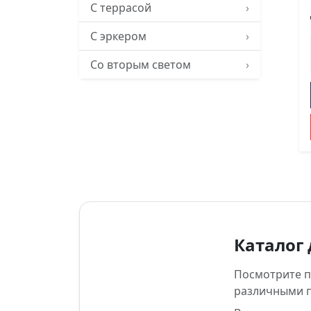
С террасой
›
С эркером
›
Со вторым светом
›
Каталог 
Посмотрите по
различными 