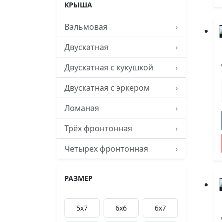
КРЫША
Вальмовая
›
Двускатная
›
Двускатная с кукушкой
›
Двускатная с эркером
›
Ломаная
›
Трёх фронтонная
›
Четырёх фронтонная
›
РАЗМЕР
5x7
6х6
6х7