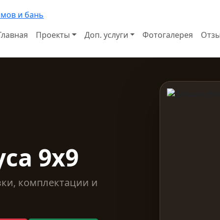
Главная
Проекты
Доп. услуги
Фотогалерея
Отз
са 9х9
вки, комплектации и