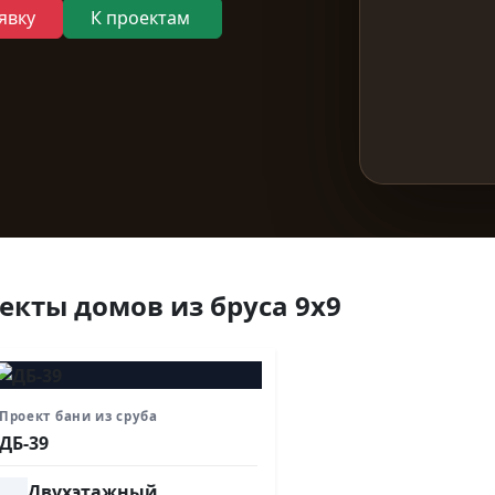
явку
К проектам
екты домов из бруса 9х9
Проект бани из сруба
ДБ-39
Двухэтажный