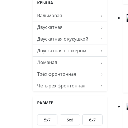
КРЫША
Вальмовая
›
Двускатная
›
Двускатная с кукушкой
›
Двускатная с эркером
›
Ломаная
›
Трёх фронтонная
›
Четырёх фронтонная
›
РАЗМЕР
5x7
6х6
6х7