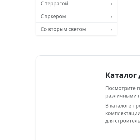
С террасой
›
С эркером
›
Со вторым светом
›
Каталог 
Посмотрите по
различными 
В каталоге п
комплектации
для строитель