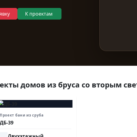
явку
К проектам
екты домов из бруса со вторым св
Проект бани из сруба
ДБ-39
Двухэтажный