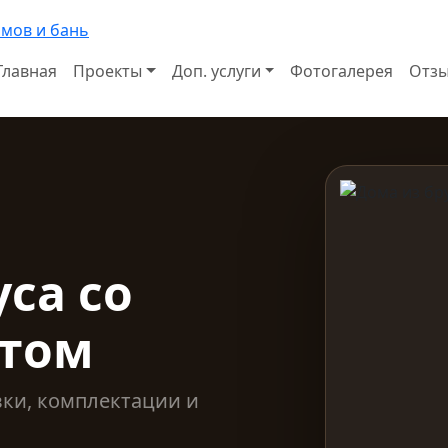
Главная
Проекты
Доп. услуги
Фотогалерея
Отз
са со
етом
вки, комплектации и