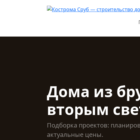
Дома из бру
вторым св
Подборка проектов: планиро
актуальные цены.