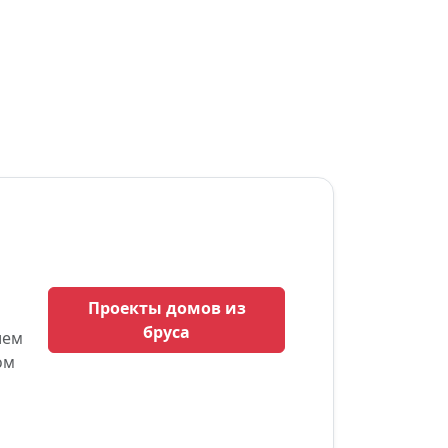
Проекты домов из
бруса
ием
ом